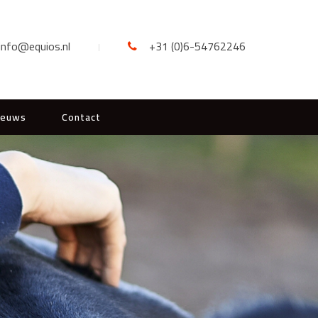
info@equios.nl
+31 (0)6-54762246
ieuws
Contact