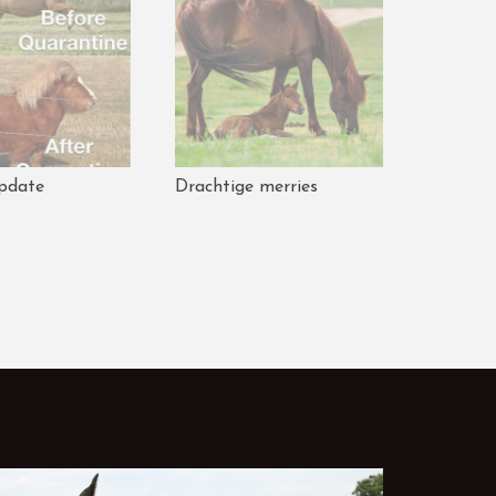
pdate
Drachtige merries
Groen li